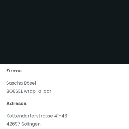
Firma:
Sascha Bösel
BOESEL wrap-a-car
Adresse:
Kottendorferstrasse 41-43
42697 Solingen