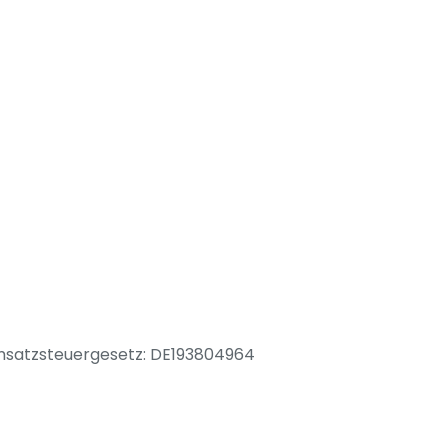
satzsteuergesetz: DE193804964